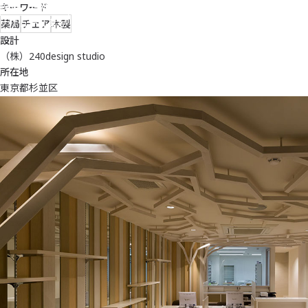
キーワード
医療・福祉施設
ナチュール薬局
薬局
チェア
木製
設計
（株）240design studio
所在地
東京都杉並区