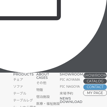
PRODUCTS
ABOUT
SHOWROOM
SHOWROOM
CASES
PRODUCTS
ABOUT
SHOWROOM
チェア
PIC AOYAMA
CATALOG
SHOWROOM
CASES
その他
ソファ
PIC NAGOYA
CONTACT
CATALOG
物販
MY PAGE
CONTACT
テーブル
来場予約
宿泊施設
NEWS
MY PAGE
テーブルレグ
DOWNLOAD
NEWS
医療・福祉施設
DOWNLOAD