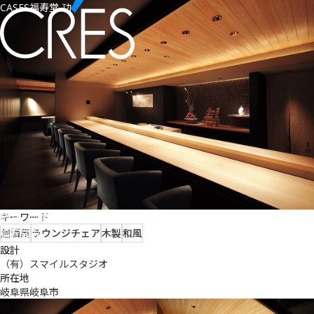
CASES
福寿堂 功
キーワード
飲食・商業施設
福寿堂 功
居酒屋
ラウンジチェア
木製
和風
設計
（有）スマイルスタジオ
所在地
岐阜県岐阜市