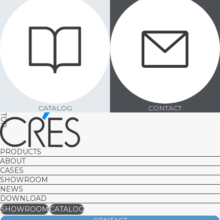
CATALOG
CONTACT
TOP
CATALOG
CONTACT
PRODUCTS
ABOUT
CASES
SHOWROOM
NEWS
DOWNLOAD
SHOWROOM
CATALOG