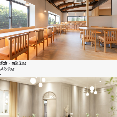
飲食・商業施設
某飲食店
-