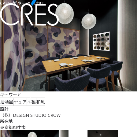
CASES
鮮や一夜 府中店
キーワード
飲食・商業施設
鮮や一夜 府中店
居酒屋
チェア
木製
和風
設計
（株）DESIGN STUDIO CROW
所在地
東京都府中市